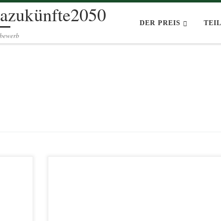
azukünfte2050
DER PREIS
TEI
tbewerb
atürlich – mit unserem Thema „Klimazukünfte“ auf die ei
oder andere Art zu tun haben. Starten wir heute mit einem