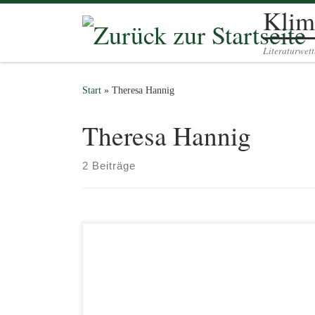
Klim
Zum Inhalt springen
Literaturwet
Start
»
Theresa Hannig
Theresa Hannig
2 Beiträge
Wir verlängern die Einreichungsfrist für Texte zum