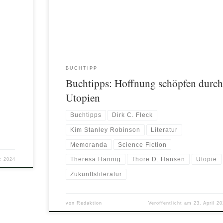
positiven Blick in die Zukunft und vier Romanen mit
utopischem Ansatz!
BUCHTIPP
Buchtipps: Hoffnung schöpfen durch
Utopien
Buchtipps
Dirk C. Fleck
Kim Stanley Robinson
Literatur
Memoranda
Science Fiction
Theresa Hannig
Thore D. Hansen
Utopie
z 2024
Zukunftsliteratur
von
Redaktion
Veröffentlicht am
23. April 2