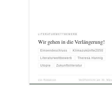
Schreibwettbewerb Klimazukünfte 2050 […]
LITERATURWETTBEWERB
Wir gehen in die Verlängerung!
Einsendeschluss
Klimazukünfte2050
Literaturwettbewerb
Theresa Hannig
Utopie
Zukunftsliteratur
von
Redaktion
Veröffentlicht am
30. Mär