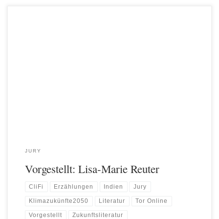
Wir freuen uns, euch heute Jury-Mitglied Lisa-Marie Reuter vorstellen
zu dürfen.
JURY
Vorgestellt: Lisa-Marie Reuter
CliFi
Erzählungen
Indien
Jury
Klimazukünfte2050
Literatur
Tor Online
Vorgestellt
Zukunftsliteratur