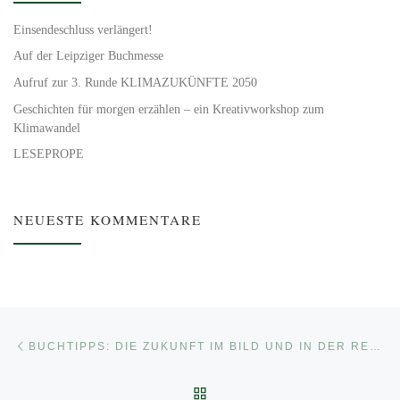
Einsendeschluss verlängert!
Auf der Leipziger Buchmesse
Aufruf zur 3. Runde KLIMAZUKÜNFTE 2050
Geschichten für morgen erzählen – ein Kreativworkshop zum
Klimawandel
LESEPROPE
NEUESTE KOMMENTARE
Beitragsnavigation
Vorheriger Beitrag
BUCHTIPPS: DIE ZUKUNFT IM BILD UND IN DER REALITÄT
ZURÜCK ZUR BEITRAGSL