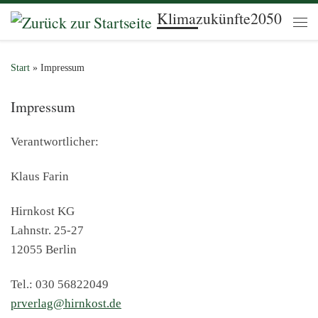
Klimazukünfte2050
Zum Inhalt springen
Me
Start
»
Impressum
Impressum
Verantwortlicher:
Klaus Farin
Hirnkost KG
Lahnstr. 25-27
12055 Berlin
Tel.: 030 56822049
prverlag@hirnkost.de