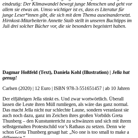
eindeutig: Der Klimawandel bewegt junge Menschen und geht vor
allem sie etwas an. Umso wichtiger ist es, dass es Literatur für
junge Leser*innen gibt, die sich mit dem Thema auseinandersetzt.
Hirnkost-Mitarbeiterin Annette Staib stellt in unseren Buchtipps im
Juli drei solcher Bücher vor, die sie besonders begeistert haben.
Dagmar Hoßfeld (Text), Daniela Kohl (Illustration) |
Jella hat
genug!
Carlsen (2020) | 12 Euro | ISBN 978-3-551651457 | ab 10 Jahren
Der elfjährigen Jella stinkt es. Und zwar wortwörtlich. Überall
lassen die Leute ihren Müll rumliegen, als wäre das ganz normal.
Das macht Jella nicht nur schlechte Laune, sondern veranlasst sie
auch noch dazu, ganz im Zeichen ihres großen Vorbilds Greta
Thunberg – den Kunstunterricht zu schwänzen und sich mit ihrem
selbstgemalten Protestschild vor’s Rathaus zu setzen. Denn wie
schon Greta Thunberg gesagt hat: „No one is too small to make a
difference.“