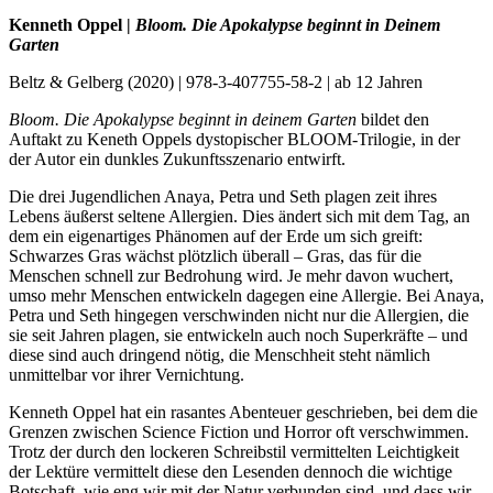
Kenneth Oppel |
Bloom. Die Apokalypse beginnt in Deinem
Garten
Beltz & Gelberg (2020) | 978-3-407755-58-2 | ab 12 Jahren
Bloom. Die Apokalypse beginnt in deinem Garten
bildet den
Auftakt zu Keneth Oppels dystopischer BLOOM-Trilogie, in der
der Autor ein dunkles Zukunftsszenario entwirft.
Die drei Jugendlichen Anaya, Petra und Seth plagen zeit ihres
Lebens äußerst seltene Allergien. Dies ändert sich mit dem Tag, an
dem ein eigenartiges Phänomen auf der Erde um sich greift:
Schwarzes Gras wächst plötzlich überall – Gras, das für die
Menschen schnell zur Bedrohung wird. Je mehr davon wuchert,
umso mehr Menschen entwickeln dagegen eine Allergie. Bei Anaya,
Petra und Seth hingegen verschwinden nicht nur die Allergien, die
sie seit Jahren plagen, sie entwickeln auch noch Superkräfte – und
diese sind auch dringend nötig, die Menschheit steht nämlich
unmittelbar vor ihrer Vernichtung.
Kenneth Oppel hat ein rasantes Abenteuer geschrieben, bei dem die
Grenzen zwischen Science Fiction und Horror oft verschwimmen.
Trotz der durch den lockeren Schreibstil vermittelten Leichtigkeit
der Lektüre vermittelt diese den Lesenden dennoch die wichtige
Botschaft, wie eng wir mit der Natur verbunden sind, und dass wir