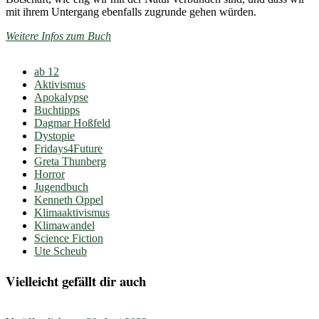
mit ihrem Untergang ebenfalls zugrunde gehen würden.
Weitere Infos zum Buch
ab 12
Aktivismus
Apokalypse
Buchtipps
Dagmar Hoßfeld
Dystopie
Fridays4Future
Greta Thunberg
Horror
Jugendbuch
Kenneth Oppel
Klimaaktivismus
Klimawandel
Science Fiction
Ute Scheub
Vielleicht gefällt dir auch